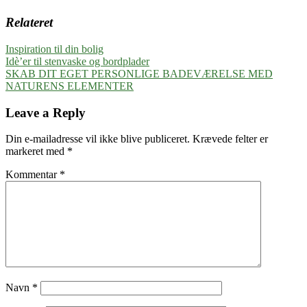
Relateret
Inspiration til din bolig
Indlægsnavigation
Previous
Idè’er til stenvaske og bordplader
Post:
Next
SKAB DIT EGET PERSONLIGE BADEVÆRELSE MED
Post:
NATURENS ELEMENTER
Leave a Reply
Din e-mailadresse vil ikke blive publiceret.
Krævede felter er
markeret med
*
Kommentar
*
Navn
*