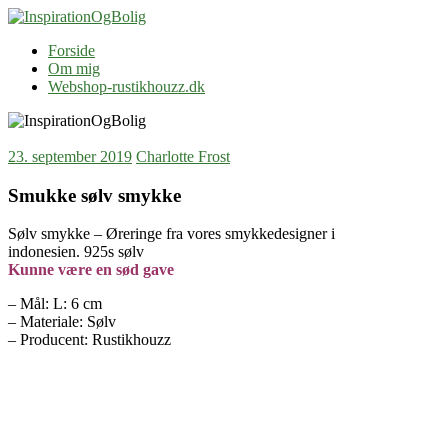
Skip
to
InspirationOgBolig
Blog
Forside
content
Om mig
Webshop-rustikhouzz.dk
23. september 2019
Charlotte Frost
Smukke sølv smykke
Sølv smykke – Øreringe fra vores smykkedesigner i
indonesien. 925s sølv
Kunne være en sød gave
– Mål: L: 6 cm
– Materiale: Sølv
– Producent: Rustikhouzz