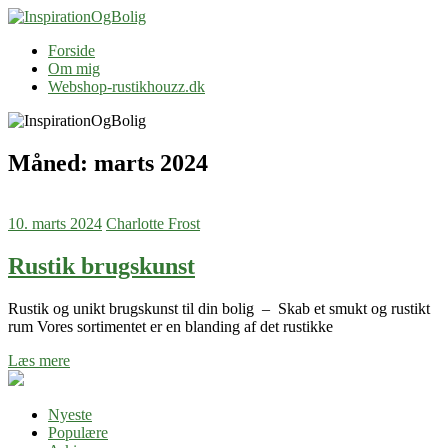
Skip
to
InspirationOgBolig
Blog
Forside
content
Om mig
Webshop-rustikhouzz.dk
Måned:
marts 2024
10. marts 2024
Charlotte Frost
Rustik brugskunst
Rustik og unikt brugskunst til din bolig – Skab et smukt og rustikt
rum Vores sortimentet er en blanding af det rustikke
Læs mere
Nyeste
Populære