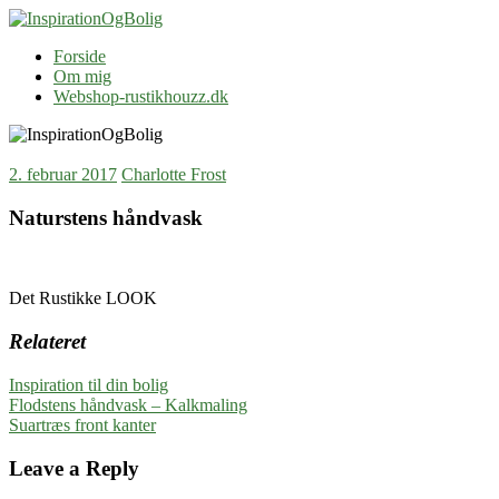
Skip
to
InspirationOgBolig
Blog
Forside
content
Om mig
Webshop-rustikhouzz.dk
2. februar 2017
Charlotte Frost
Naturstens håndvask
Det Rustikke LOOK
Relateret
Inspiration til din bolig
Indlægsnavigation
Previous
Flodstens håndvask – Kalkmaling
Post:
Next
Suartræs front kanter
Post:
Leave a Reply