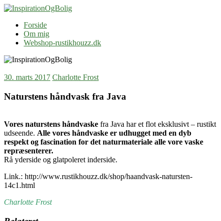
Skip
to
InspirationOgBolig
Blog
Forside
content
Om mig
Webshop-rustikhouzz.dk
30. marts 2017
Charlotte Frost
Naturstens håndvask fra Java
Vores naturstens håndvaske
fra Java har et flot eksklusivt – rustikt
udseende.
Alle vores håndvaske er udhugget med en dyb
respekt og fascination for det naturmateriale alle vore vaske
repræsenterer.
Rå yderside og glatpoleret inderside.
Link.: http://www.rustikhouzz.dk/shop/haandvask-natursten-
14c1.html
Charlotte Frost