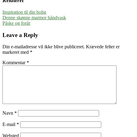
Relateret
Inspiration til din bolig
Indlægsnavigation
Previous
Denne skønne marmor håndvask
Post:
Next
Påske og forår
Post:
Leave a Reply
Din e-mailadresse vil ikke blive publiceret.
Krævede felter er
markeret med
*
Kommentar
*
Navn
*
E-mail
*
Websted