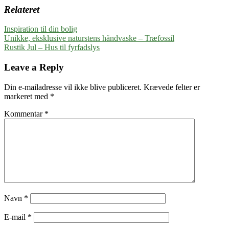
Relateret
Inspiration til din bolig
Indlægsnavigation
Previous
Unikke, eksklusive naturstens håndvaske – Træfossil
Post:
Next
Rustik Jul – Hus til fyrfadslys
Post:
Leave a Reply
Din e-mailadresse vil ikke blive publiceret.
Krævede felter er
markeret med
*
Kommentar
*
Navn
*
E-mail
*