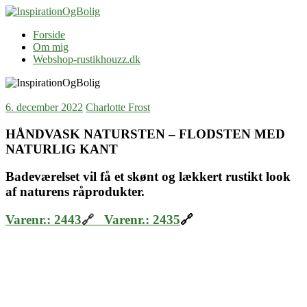
Skip
to
InspirationOgBolig
Blog
Forside
content
Om mig
Webshop-rustikhouzz.dk
6. december 2022
Charlotte Frost
HÅNDVASK NATURSTEN – FLODSTEN MED
NATURLIG KANT
Badeværelset vil få et skønt og lækkert rustikt look
af naturens råprodukter.
Varenr.: 2443
Varenr.: 2435
🔗
🔗